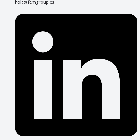
hola@femgroup.es