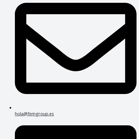
hola@femgroup.es