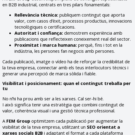
en B2B industrial, centrats en tres pilars fonamentals:
Rellevància tècnica:
publiquem contingut que aporta
valor, com casos d’èxit, processos productius, innovacions
tecnològiques o certificacions.
Autoritat i confiança:
demostrem experiència amb
publicacions que reflecteixen coneixement real del sector.
Proximitat i marca humana:
perquè, fins i tot en la
indústria, les persones fan negocis amb persones.
Cada publicació, imatge o vídeo ha de reforçar la credibilitat de
la teva empresa, connectar amb els teus interlocutors tècnics i
generar una percepció de marca sòlida i fiable.
Visibilitat i posicionament: quan el contingut treballa per
tu
No n’hi ha prou amb ser a les xarxes. Cal ser-hi bé.
I això significa tenir una estratègia que combini contingut de
valor, coherència visual i una gestió tècnica professional.
A
FEM Group
optimitzem cada publicació per augmentar la
visibilitat de la teva empresa, utilitzant un
SEO orientat a
xarxes socials B2B
i adaptant el format a cada plataforma