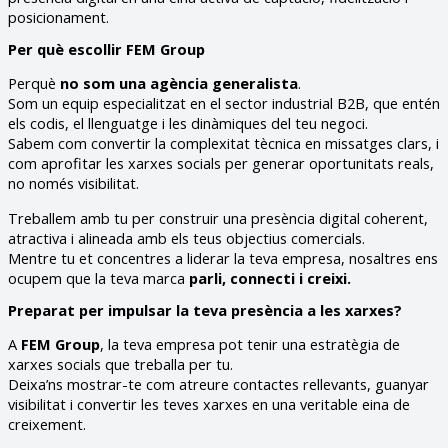
posicionament.
Per què escollir FEM Group
Perquè
no som una agència generalista
.
Som un equip especialitzat en el sector industrial B2B, que entén
els codis, el llenguatge i les dinàmiques del teu negoci.
Sabem com convertir la complexitat tècnica en missatges clars, i
com aprofitar les xarxes socials per generar oportunitats reals,
no només visibilitat.
Treballem amb tu per construir una presència digital coherent,
atractiva i alineada amb els teus objectius comercials.
Mentre tu et concentres a liderar la teva empresa, nosaltres ens
ocupem que la teva marca
parli, connecti i creixi.
Preparat per impulsar la teva presència a les xarxes?
A
FEM Group
, la teva empresa pot tenir una estratègia de
xarxes socials que treballa per tu.
Deixa’ns mostrar-te com atreure contactes rellevants, guanyar
visibilitat i convertir les teves xarxes en una veritable eina de
creixement.