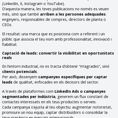
(LinkedIn, X, Instagram o YouTube).
D’aquesta manera, les teves publicacions no només es veuen
més, sinó que també
arriben a les persones adequades
:
enginyers, responsables de compres, directors de planta o
CEOs.
El resultat: una marca que es posiciona com a referent i un
públic que associa el teu nom amb professionalitat, innovació i
fiabilitat.
Captació de leads: convertir la visibilitat en oportunitats
reals
En l’entorn industrial, no es tracta d’obtenir “m’agrades”, sinó
clients potencials
.
Per això, dissenyem
campanyes específiques per captar
leads
de qualitat, enfocades en els decisors del sector.
A través de plataformes com
LinkedIn Ads o campanyes
segmentades per indústria
, generem un flux constant de
contactes interessats en els teus productes o serveis.
Cada campanya s’ajusta al teu objectiu: augmentar notorietat,
promoure un nou equip, captar distribuïdors o consolidar la
teva presència en mercats internacionals.