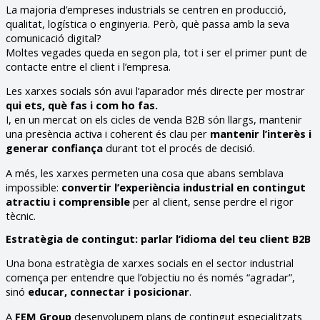
La majoria d’empreses industrials se centren en producció,
qualitat, logística o enginyeria. Però, què passa amb la seva
comunicació digital?
Moltes vegades queda en segon pla, tot i ser el primer punt de
contacte entre el client i l’empresa.
Les xarxes socials són avui l’aparador més directe per mostrar
qui ets, què fas i com ho fas.
I, en un mercat on els cicles de venda B2B són llargs, mantenir
una presència activa i coherent és clau per
mantenir l’interès i
generar confiança
durant tot el procés de decisió.
A més, les xarxes permeten una cosa que abans semblava
impossible:
convertir l’experiència industrial en contingut
atractiu i comprensible
per al client, sense perdre el rigor
tècnic.
Estratègia de contingut: parlar l’idioma del teu client B2B
Una bona estratègia de xarxes socials en el sector industrial
comença per entendre que l’objectiu no és només “agradar”,
sinó
educar, connectar i posicionar
.
A
FEM Group
desenvolupem plans de contingut especialitzats