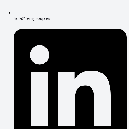
hola@femgroup.es