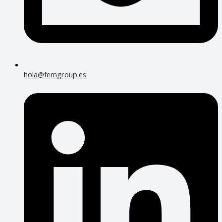
hola@femgroup.es