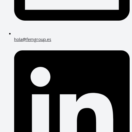
hola@femgroup.es