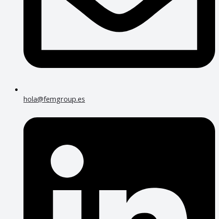
hola@femgroup.es