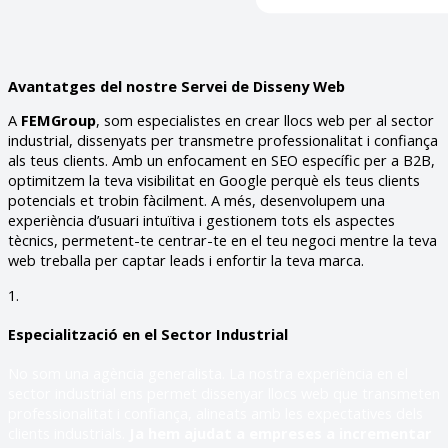
Avantatges del nostre Servei de Disseny Web
A
FEMGroup
, som especialistes en crear llocs web per al sector
industrial, dissenyats per transmetre professionalitat i confiança
als teus clients. Amb un enfocament en SEO específic per a B2B,
optimitzem la teva visibilitat en Google perquè els teus clients
potencials et trobin fàcilment. A més, desenvolupem una
experiència d’usuari intuïtiva i gestionem tots els aspectes
tècnics, permetent-te centrar-te en el teu negoci mentre la teva
web treballa per captar leads i enfortir la teva marca.
1.
Especialització en el Sector Industrial
No som una agència generalista. La nostra experiència en el
sector industrial ens permet dissenyar llocs web que transmeten
professionalitat i confiança, alineats amb les expectatives dels
clients industrials.
Ja hem ajudat a empreses a incrementar