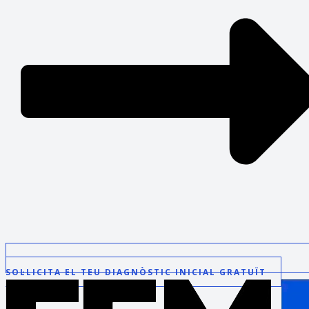
SOL·LICITA EL TEU DIAGNÒSTIC INICIAL GRATUÏT