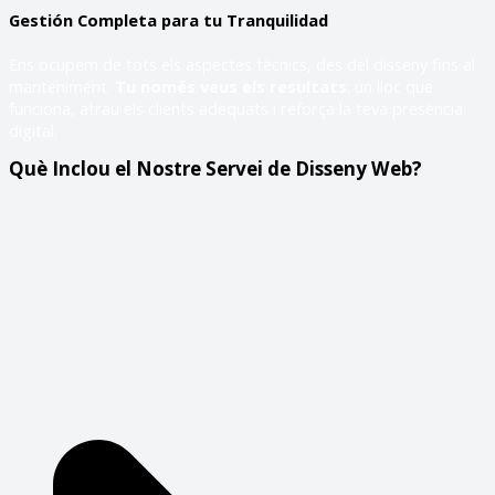
Gestión Completa para tu Tranquilidad
Ens ocupem de tots els aspectes tècnics, des del disseny fins al
manteniment.
Tu només veus els resultats
: un lloc que
funciona, atrau els clients adequats i reforça la teva presència
digital.
Què Inclou el Nostre Servei de Disseny Web?