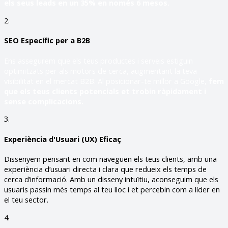
els seus leads en un 35% en només 6 mesos.
2.
SEO Específic per a B2B
Ens assegurem que els teus productes i serveis estiguin
optimitzats per als motors de cerca, augmentant la teva
visibilitat en el mercat B2B. Al posicionar-te millor a Google,
fem
que els teus clients potencials et trobin ràpidament i
sense complicacions.
3.
Experiència d'Usuari (UX) Eficaç
Dissenyem pensant en com naveguen els teus clients, amb una
experiència d’usuari directa i clara que redueix els temps de
cerca d’informació. Amb un disseny intuïtiu, aconseguim que els
usuaris passin més temps al teu lloc i et percebin com a líder en
el teu sector.
4.