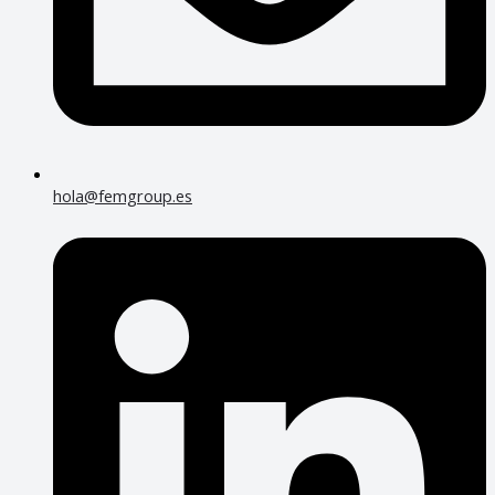
hola@femgroup.es