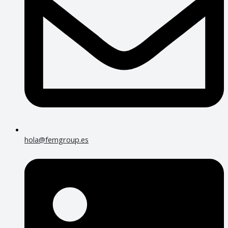
hola@femgroup.es