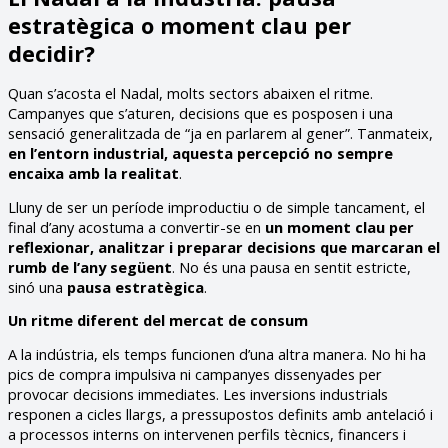
estratègica o moment clau per
decidir?
Quan s’acosta el Nadal, molts sectors abaixen el ritme.
Campanyes que s’aturen, decisions que es posposen i una
sensació generalitzada de “ja en parlarem al gener”. Tanmateix,
en l’entorn industrial, aquesta percepció no sempre
encaixa amb la realitat
.
Lluny de ser un període improductiu o de simple tancament, el
final d’any acostuma a convertir-se en
un moment clau per
reflexionar, analitzar i preparar decisions que marcaran el
rumb de l’any següent
. No és una pausa en sentit estricte,
sinó una
pausa estratègica
.
Un ritme diferent del mercat de consum
A la indústria, els temps funcionen d’una altra manera. No hi ha
pics de compra impulsiva ni campanyes dissenyades per
provocar decisions immediates. Les inversions industrials
responen a cicles llargs, a pressupostos definits amb antelació i
a processos interns on intervenen perfils tècnics, financers i