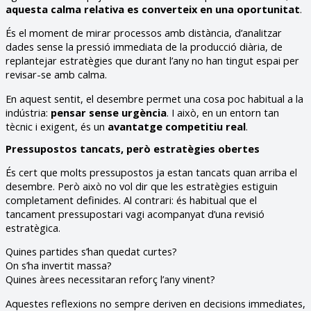
aquesta calma relativa es converteix en una oportunitat
.
És el moment de mirar processos amb distància, d’analitzar
dades sense la pressió immediata de la producció diària, de
replantejar estratègies que durant l’any no han tingut espai per
revisar-se amb calma.
En aquest sentit, el desembre permet una cosa poc habitual a la
indústria:
pensar sense urgència
. I això, en un entorn tan
tècnic i exigent, és un
avantatge competitiu real
.
Pressupostos tancats, però estratègies obertes
És cert que molts pressupostos ja estan tancats quan arriba el
desembre. Però això no vol dir que les estratègies estiguin
completament definides. Al contrari: és habitual que el
tancament pressupostari vagi acompanyat d’una revisió
estratègica.
Quines partides s’han quedat curtes?
On s’ha invertit massa?
Quines àrees necessitaran reforç l’any vinent?
Aquestes reflexions no sempre deriven en decisions immediates,