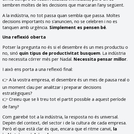
sembren moltes de les decisions que marcaran l’any següent.
A la indústria, no tot passa quan sembla que passa. Moltes
decisions importants no s’anuncien, no se celebren i no es
tanquen amb urgència.
Simplement es pensen bé
.
Una reflexió oberta
Potser la pregunta no és si el desembre és un mes productiu o
no, sinó
quin tipus de productivitat busquem
. La indústria
no necessita córrer més per Nadal.
Necessita pensar millor
.
I això ens porta a una reflexió final:
👉 A la vostra empresa, el desembre és un mes de pausa real o
un moment clau per analitzar i preparar decisions
estratègiques?
👉 Creieu que se li treu tot el partit possible a aquest període
de l’any?
Com gairebé tot a la indústria, la resposta no és universal.
Depèn del context, del sector i de la cultura de cada empresa.
Però el que està clar és que, encara que el ritme canviï,
la