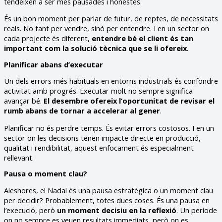
tendeixen a ser més pausades i honestes.
És un bon moment per parlar de futur, de reptes, de necessitats
reals. No tant per vendre, sinó per entendre. I en un sector on
cada projecte és diferent,
entendre bé el client és tan
important com la solució tècnica que se li ofereix
.
Planificar abans d’executar
Un dels errors més habituals en entorns industrials és confondre
activitat amb progrés. Executar molt no sempre significa
avançar bé.
El desembre ofereix l’oportunitat de revisar el
rumb abans de tornar a accelerar al gener
.
Planificar no és perdre temps. És evitar errors costosos. I en un
sector on les decisions tenen impacte directe en producció,
qualitat i rendibilitat, aquest enfocament és especialment
rellevant.
Pausa o moment clau?
Aleshores, el Nadal és una pausa estratègica o un moment clau
per decidir? Probablement, totes dues coses. És una pausa en
l’execució, però
un moment decisiu en la reflexió
. Un període
on no sempre es veuen resultats immediats, però on es