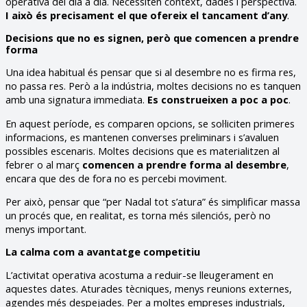
operativa del dia a dia. Necessiten context, dades i perspectiva.
I això és precisament el que ofereix el tancament d’any
.
Decisions que no es signen, però que comencen a prendre
forma
Una idea habitual és pensar que si al desembre no es firma res,
no passa res. Però a la indústria, moltes decisions no es tanquen
amb una signatura immediata.
Es construeixen a poc a poc
.
En aquest període, es comparen opcions, se sol·liciten primeres
informacions, es mantenen converses preliminars i s’avaluen
possibles escenaris. Moltes decisions que es materialitzen al
febrer o al març
comencen a prendre forma al desembre
,
encara que des de fora no es percebi moviment.
Per això, pensar que “per Nadal tot s’atura” és simplificar massa
un procés que, en realitat, es torna més silenciós, però no
menys important.
La calma com a avantatge competitiu
L’activitat operativa acostuma a reduir-se lleugerament en
aquestes dates. Aturades tècniques, menys reunions externes,
agendes més despejades. Per a moltes empreses industrials,