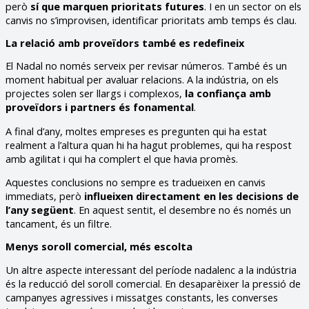
però
sí que marquen prioritats futures
. I en un sector on els
canvis no s’improvisen, identificar prioritats amb temps és clau.
La relació amb proveïdors també es redefineix
El Nadal no només serveix per revisar números. També és un
moment habitual per avaluar relacions. A la indústria, on els
projectes solen ser llargs i complexos,
la confiança amb
proveïdors i partners és fonamental
.
A final d’any, moltes empreses es pregunten qui ha estat
realment a l’altura quan hi ha hagut problemes, qui ha respost
amb agilitat i qui ha complert el que havia promès.
Aquestes conclusions no sempre es tradueixen en canvis
immediats, però
influeixen directament en les decisions de
l’any següent
. En aquest sentit, el desembre no és només un
tancament, és un filtre.
Menys soroll comercial, més escolta
Un altre aspecte interessant del període nadalenc a la indústria
és la reducció del soroll comercial. En desaparèixer la pressió de
campanyes agressives i missatges constants, les converses